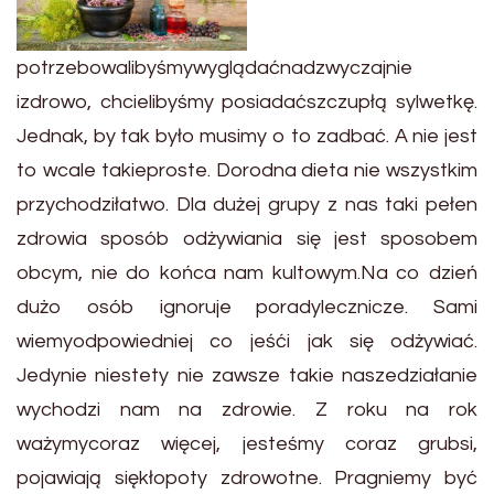
potrzebowalibyśmywyglądaćnadzwyczajnie
izdrowo, chcielibyśmy posiadaćszczupłą sylwetkę.
Jednak, by tak było musimy o to zadbać. A nie jest
to wcale takieproste. Dorodna dieta nie wszystkim
przychodziłatwo. Dla dużej grupy z nas taki pełen
zdrowia sposób odżywiania się jest sposobem
obcym, nie do końca nam kultowym.Na co dzień
dużo osób ignoruje poradylecznicze. Sami
wiemyodpowiedniej co jeśći jak się odżywiać.
Jedynie niestety nie zawsze takie naszedziałanie
wychodzi nam na zdrowie. Z roku na rok
ważymycoraz więcej, jesteśmy coraz grubsi,
pojawiają siękłopoty zdrowotne. Pragniemy być