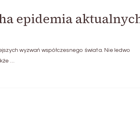
cha epidemia aktualnyc
iejszych wyzwań współczesnego świata. Nie ledwo
akże …