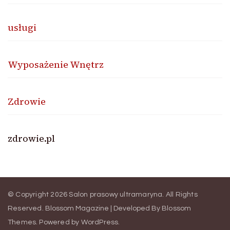
usługi
Wyposażenie Wnętrz
Zdrowie
zdrowie.pl
© Copyright 2026
Salon prasowy ultramaryna
. All Rights
Reserved.
Blossom Magazine | Developed By
Blossom
Themes
.
Powered by
WordPress
.