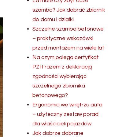
Za małe czy zbyt duże
szambo? Jak dobrać zbiornik
do domu i działki.
Szczelne szamba betonowe
– praktyczne wskazówki
przed montażem na wiele lat
Na czym polega certyfikat
PZH razem z deklaracją
zgodności wybierając
szczelnego zbiornika
betonowego?
Ergonomia we wnętrzu auta
– użyteczny zestaw porad
dla właścicieli pojazdów
Jak dobrze dobrane