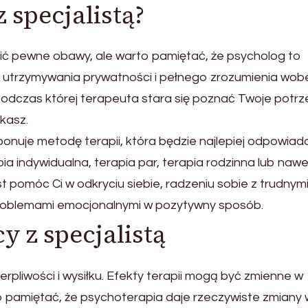
 specjalistą?
ić pewne obawy, ale warto pamiętać, że psycholog to
do utrzymywania prywatności i pełnego zrozumienia wob
podczas której terapeuta stara się poznać Twoje potrz
ykasz.
nuje metodę terapii, która będzie najlepiej odpowiad
 indywidualna, terapia par, terapia rodzinna lub nawe
t pomóc Ci w odkryciu siebie, radzeniu sobie z trudnym
roblemami emocjonalnymi w pozytywny sposób.
y z specjalistą
rpliwości i wysiłku. Efekty terapii mogą być zmienne w
rto pamiętać, że psychoterapia daje rzeczywiste zmiany 