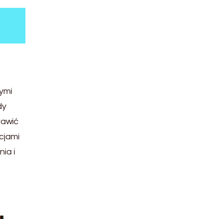
ymi
dy
rawić
cjami
ia i