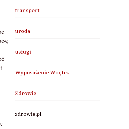
transport
uroda
ec
eby,
usługi
ać
t
Wyposażenie Wnętrz
i
Zdrowie
zdrowie.pl
w