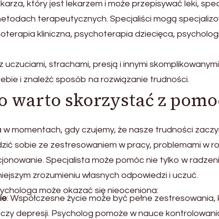
karza, który jest lekarzem i może przepisywać leki, spec
 metodach terapeutycznych. Specjaliści mogą specjaliz
hoterapia kliniczna, psychoterapia dziecięca, psycholog
 uczuciami, strachami, presją i innymi skomplikowanymi
bie i znaleźć sposób na rozwiązanie trudności.
go warto skorzystać z pom
a w momentach, gdy czujemy, że nasze trudności zaczy
dzić sobie ze zestresowaniem w pracy, problemami w ro
kcjonowanie. Specjalista może pomóc nie tylko w radzen
niejszym zrozumieniu własnych odpowiedzi i uczuć.
psychologa może okazać się nieoceniona:
ie
: Współczesne życie może być pełne zestresowania, 
 czy depresji. Psycholog pomoże w nauce kontrolowani