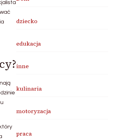
jalista
ować
dziecko
ia
edukacja
ocy?
inne
nają
kulinaria
dzinie
iu
motoryzacja
który
praca
a