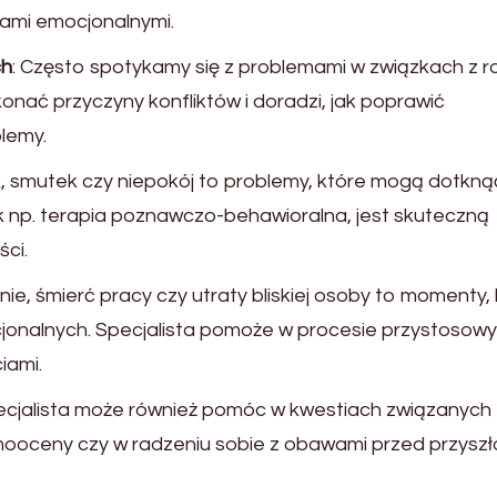
iami emocjonalnymi.
ch
: Często spotykamy się z problemami w związkach z r
nać przyczyny konfliktów i doradzi, jak poprawić
lemy.
k, smutek czy niepokój to problemy, które mogą dotkną
 np. terapia poznawczo-behawioralna, jest skuteczną
ci.
nie, śmierć pracy czy utraty bliskiej osoby to momenty,
onalnych. Specjalista pomoże w procesie przystosow
iami.
pecjalista może również pomóc w kwestiach związanych 
oceny czy w radzeniu sobie z obawami przed przyszło