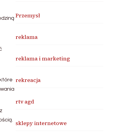
Przemysł
odziną
reklama
ć
reklama i marketing
rekreacja
 które
ywania
rtv agd
z
ścią.
sklepy internetowe