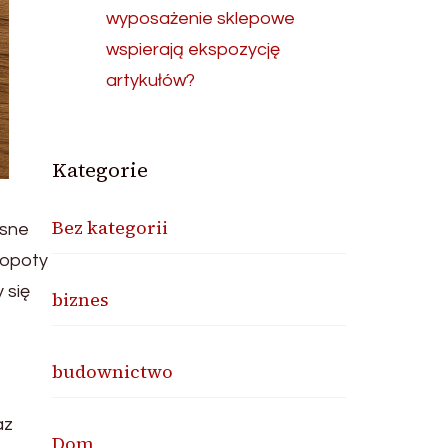
wyposażenie sklepowe
wspierają ekspozycję
artykułów?
Kategorie
Bez kategorii
esne
łopoty
 się
biznes
budownictwo
az
Dom