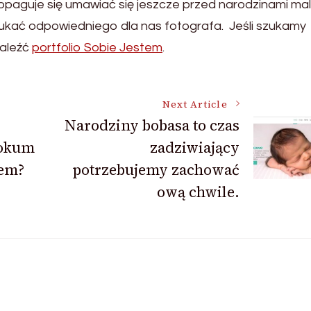
opaguje się umawiać się jeszcze przed narodzinami ma
ukać odpowiedniego dla nas fotografa. Jeśli szukamy
naleźć
portfolio Sobie Jestem
.
Next Article
Narodziny bobasa to czas
lokum
zadziwiający
tem?
potrzebujemy zachować
ową chwile.