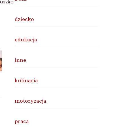
luszka
dziecko
edukacja
inne
kulinaria
motoryzacja
praca