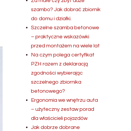
Za małe czy zbyt duże
szambo? Jak dobrać zbiornik
do domu i działki.
Szczelne szamba betonowe
– praktyczne wskazówki
przed montażem na wiele lat
Na czym polega certyfikat
PZH razem z deklaracją
zgodności wybierając
szczelnego zbiornika
betonowego?
Ergonomia we wnętrzu auta
– użyteczny zestaw porad
dla właścicieli pojazdów
Jak dobrze dobrane