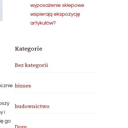
wyposażenie sklepowe
wspierają ekspozycję
artykułów?
Kategorie
Bez kategorii
biznes
icznie
pszy
budownictwo
y i
ię go
Dom