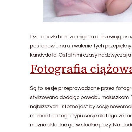
Dzieciaczki bardzo migiem dojrzewają oraz
postanawia na utrwalenie tych przepięknyc
kandydata. Ostatnimi czasy nadzwyczaj at
Fotografia ciążow
Są to sesje przeprowadzane przez fotogra
stylizowana dodając powabu maluszkom. T
najbliższych. Istotne jest by sesję nowor
moment na tego typu sesje dlatego że ma
można układać go w słodkie pozy. Na doda