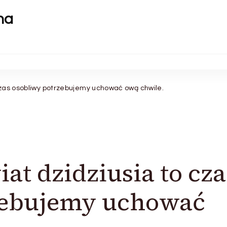
na
 czas osobliwy potrzebujemy uchować ową chwile.
iat dzidziusia to cza
zebujemy uchować