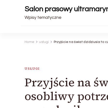
Salon prasowy ultramary
Wpisy tematyczne
Home
usługi
Przyjście na świat dzidziusia to
USŁUGI
Przyjście na św
osobliwy potr