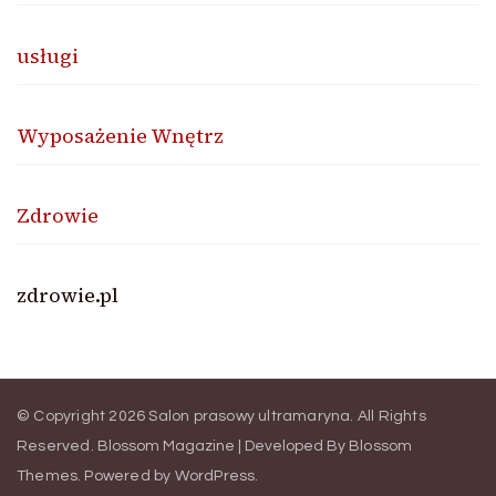
usługi
Wyposażenie Wnętrz
Zdrowie
zdrowie.pl
© Copyright 2026
Salon prasowy ultramaryna
. All Rights
Reserved.
Blossom Magazine | Developed By
Blossom
Themes
.
Powered by
WordPress
.