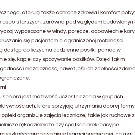
znego, oferują także ochronę zdrowia i komfort pobyt
osób starszych, zarówno pod względem budowlanym, 
yczaj wyposażone w windy, poręcze, odpowiednie kory
oruszanie się pacjentom o ograniczonej mobilności.
 dostęp do liczyć na codzienne posiłki, pomoc w
ie się, kąpiel czy spożywanie posiłków. Dzięki takim
dność i niezależność, nawet jeśli ich zdolności zdoln
graniczone.
ymi
seniora jest możliwość uczestniczenia w grupach
tywnościach, które sprzyjają utrzymaniu dobrej formy
opieki organizuje zajęcia lecznicze, takie jak ruchowe z
elnicze rękodzielnicze czy spotkaniarekreacyjne.
 mieszkańcami pozwalają integracji społecznej, co ma