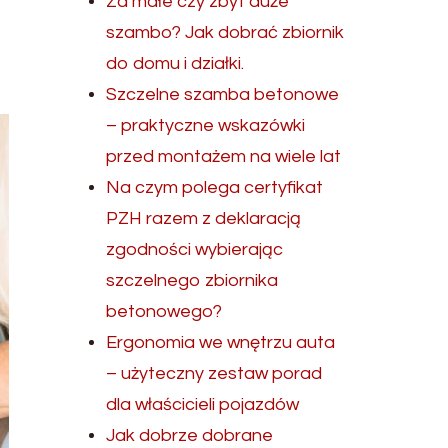
Za małe czy zbyt duże
szambo? Jak dobrać zbiornik
do domu i działki.
Szczelne szamba betonowe
– praktyczne wskazówki
przed montażem na wiele lat
Na czym polega certyfikat
PZH razem z deklaracją
zgodności wybierając
szczelnego zbiornika
betonowego?
Ergonomia we wnętrzu auta
– użyteczny zestaw porad
dla właścicieli pojazdów
Jak dobrze dobrane