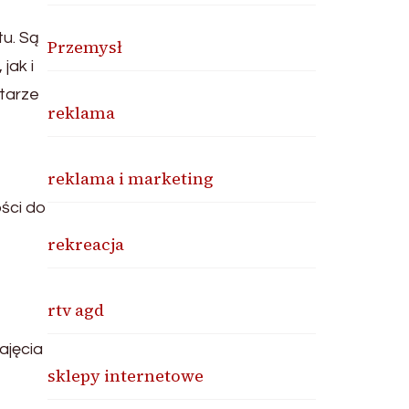
u. Są
Przemysł
jak i
tarze
reklama
reklama i marketing
ości do
rekreacja
rtv agd
ajęcia
sklepy internetowe