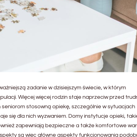
ażniejszą zadanie w dzisiejszym świecie, w którym
pulacji. Więcej więcej rodzin staje naprzeciw przed tru
im seniorom stosowną opiekę, szczególnie w sytuacjach
je się dla nich wyzwaniem. Domy instytucje opieki, taki
ównież zapewniają bezpieczne a także komfortowe war
aspekty są więc główne aspekty funkcjonowania podo