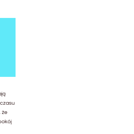
ają
 czasu
, że
pokój