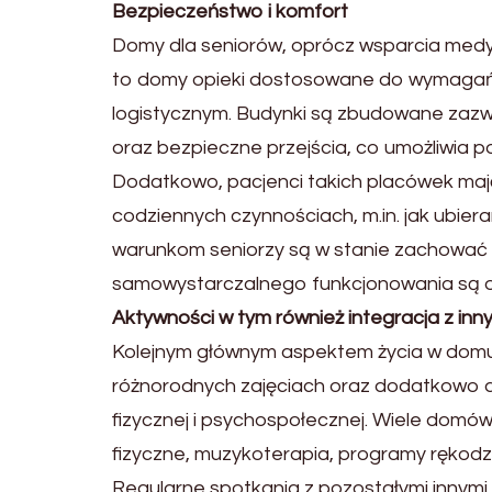
Bezpieczeństwo i komfort
Domy dla seniorów, oprócz wsparcia medyc
to domy opieki dostosowane do wymagań 
logistycznym. Budynki są zbudowane zazw
oraz bezpieczne przejścia, co umożliwia p
Dodatkowo, pacjenci takich placówek mają
codziennych czynnościach, m.in. jak ubieran
warunkom seniorzy są w stanie zachować go
samowystarczalnego funkcjonowania są o
Aktywności w tym również integracja z inn
Kolejnym głównym aspektem życia w domu 
różnorodnych zajęciach oraz dodatkowo ak
fizycznej i psychospołecznej. Wiele domów 
fizyczne, muzykoterapia, programy rękodzi
Regularne spotkania z pozostałymi innymi