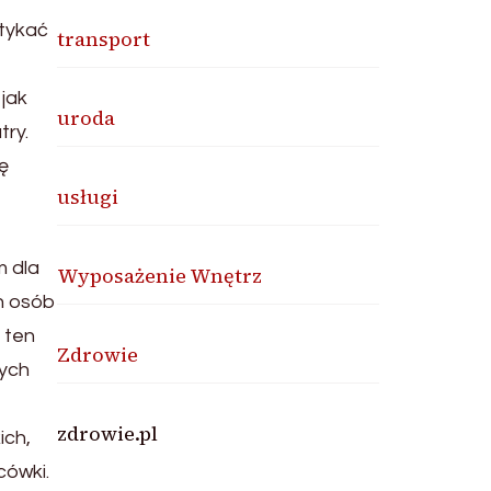
otykać
transport
jak
uroda
try.
ę
usługi
m dla
Wyposażenie Wnętrz
ch osób
 ten
Zdrowie
rych
zdrowie.pl
ich,
cówki.