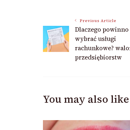
Post
Previous Article
Dlaczego powinno 
wybrać usługi
Navigation
rachunkowe? walor
przedsiębiorstw
You may also like