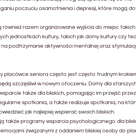
eganiu poczuciu osamotnienia i depresji, które mogą d
ównież razem organizowane wyjścia do miejsc takich 
ch jednostkach kultury, takich jak domy kultury czy tea
 na podtrzymanie aktywności mentalnej oraz stymulacj
oby placówce seniora często jest często trudnym krokie
ie będą szczęśliwi w nowym otoczeniu. Domy dla starszy
sparcie także dla bliskich, pomagając im przejść przez
gularne spotkania, a także realizuje spotkania, na któ
iedzieć jak najlepiej wspierać swoich bliskich.
ą także programy wsparcia psychologicznego dla blisk
mocjami związanymi z oddaniem bliskiej osoby do pla