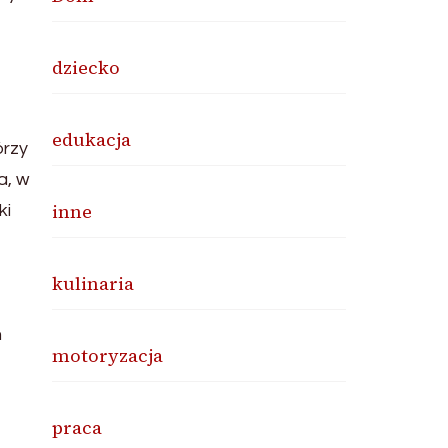
dziecko
edukacja
órzy
a, w
inne
ki
kulinaria
m
motoryzacja
praca