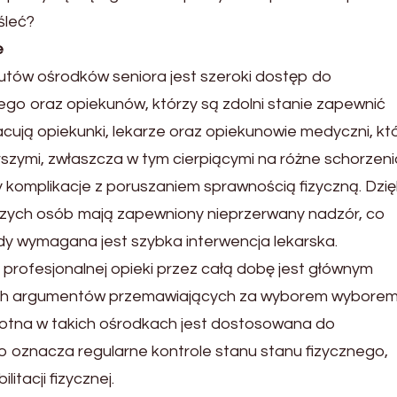
śleć?
e
tów ośrodków seniora jest szeroki dostęp do
go oraz opiekunów, którzy są zdolni stanie zapewnić
cują opiekunki, lekarze oraz opiekunowie medyczni, kt
szymi, zwłaszcza w tym cierpiącymi na różne schorzeni
 komplikacje z poruszaniem sprawnością fizyczną. Dzię
ych osób mają zapewniony nieprzerwany nadzór, co
dy wymagana jest szybka interwencja lekarska.
 profesjonalnej opieki przez całą dobę jest głównym
nych argumentów przemawiających za wyborem wybore
wotna w takich ośrodkach jest dostosowana do
 oznacza regularne kontrole stanu stanu fizycznego,
itacji fizycznej.